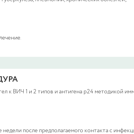
;
лечение.
ДУРА
л к ВИЧ 1 и 2 типов и антигена p24 методикой им
е недели после предполагаемого контакта с инфекци