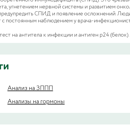
обретенного иммунодефицита (СПИД). Это чрезвыч
а, угнетением нервной системы и развитием онко
предупредить СПИД и появление осложнений. Люди
 с постоянным наблюдением у врача-инфекционист
ест на антитела к инфекции и антиген р24 (белок)
ги
Анализ на ЗППП
Анализы на гормоны