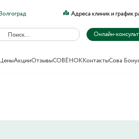
Волгоград
Адреса клиник и график 
Онлайн-консуль
Цены
Акции
Отзывы
СОВЁНОК
Контакты
Сова Бону