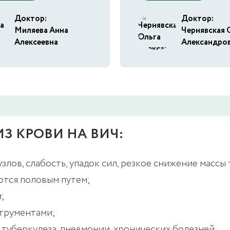
Доктор:
Доктор:
Миляева Анна
Чернявская 
Алексеевна
Александро
З КРОВИ НА ВИЧ:
ов, слабость, упадок сил, резкое снижение массы те
ются половым путем;
;
струментами;
туберкулеза, пневмонии, хронических болезней;