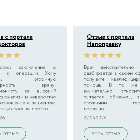
в с портала
Отзыв с портала
окторов
Напоправку
валось заключение о
Врач действительно
ке к операции. Хочу
разбирается в своей с
зить огромную
получите квалифицир
одарность врачу-
помощь. В то же
ционисту за высокий
внимательно относи
сионализм и невероятно
пытается обмануть, за
отношение к пациентам.
сложными терми
тация прошла просто...
детально...
026
22.05.2026
ь отзыв
весь отзыв