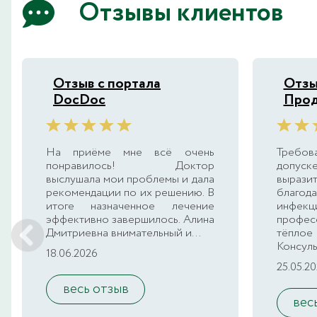
Отзывы клиентов
Отзыв с портала
Отзы
DocDoc
Прод
На приёме мне всё очень
Требо
понравилось! Доктор
допус
выслушала мои проблемы и дала
выра
рекомендации по их решению. В
благ
итоге назначенное лечение
инфек
эффективно завершилось. Алина
профес
Дмитриевна внимательный и...
тёплое 
Консуль
18.06.2026
25.05.2
весь отзыв
вес