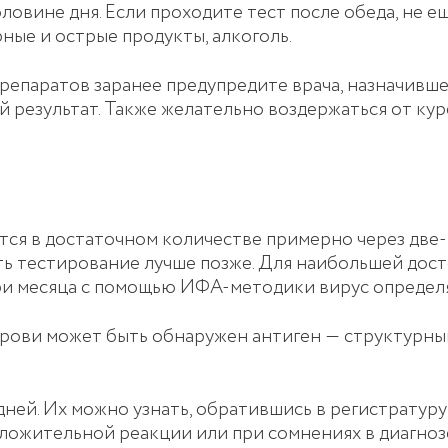
ловине дня. Если проходите тест после обеда, не еш
ные и острые продукты, алкоголь.
епаратов заранее предупредите врача, назначивше
зультат. Также желательно воздержаться от курен
ся в достаточном количестве примерно через две-
ь тестирование лучше позже. Для наибольшей дост
и месяца с помощью ИФА-методики вирус определяе
крови может быть обнаружен антиген ― структурны
 дней. Их можно узнать, обратившись в регистратур
оложительной реакции или при сомнениях в диагноз