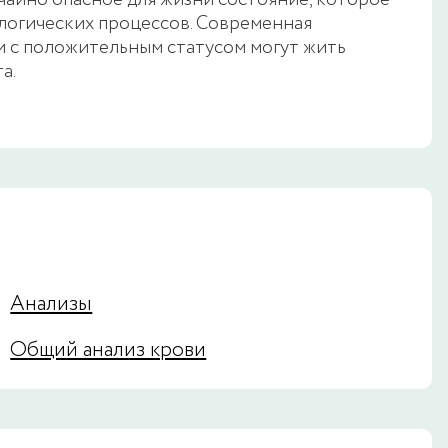
айно опасное для жизни состояние, которое
логических процессов. Современная
 с положительным статусом могут жить
а.
.
Анализы
Общий анализ крови