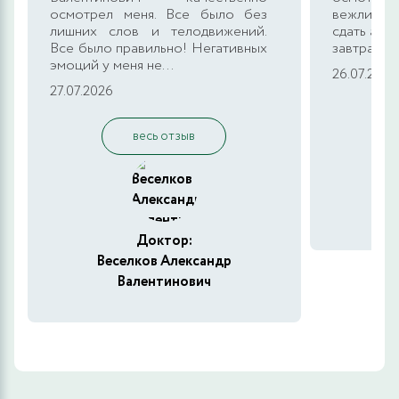
осмотрел меня. Все было без
вежливым
лишних слов и телодвижений.
сдать анал
Все было правильно! Негативных
завтра бу
эмоций у меня не...
26.07.2026
27.07.2026
весь отзыв
Ве
Доктор:
Веселков Александр
Валентинович