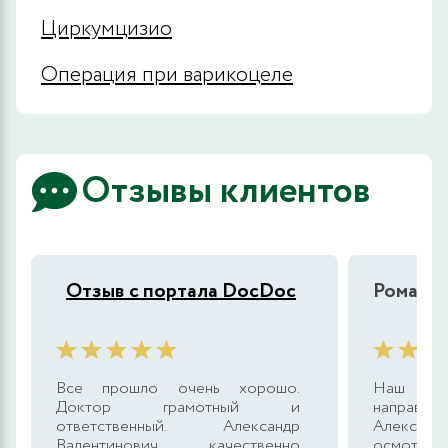
Циркумцизио
Операция при варикоцеле
Отзывы клиентов
Отзыв с портала DocDoc
Роман
Все прошло очень хорошо.
Наш зна
Доктор грамотный и
направ
ответственный. Александр
Александ
Валентинович качественно
осмотр, д