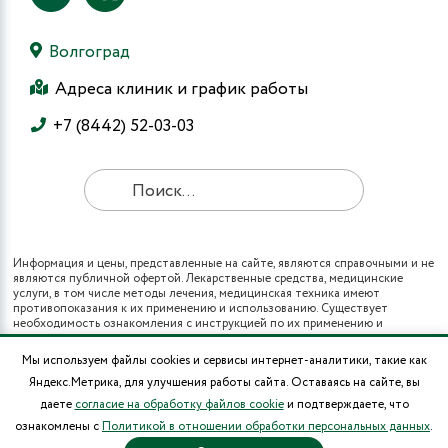
Волгоград
Адреса клиник и график работы
+7 (8442) 52-03-03
Информация и цены, представленные на сайте, являются справочными и не
являются публичной офертой. Лекарственные средства, медицинские
услуги, в том числе методы лечения, медицинская техника имеют
противопоказания к их применению и использованию. Существует
необходимость ознакомления с инструкцией по их применению и
получения консультации специалистов.
Все виды медицинских услуг вы также можете получить в рамках
Мы используем файлы cookies и сервисы интернет-аналитики, такие как
программы государственных гарантий бесплатного оказания гражданам
Яндекс.Метрика, для улучшения работы сайта. Оставаясь на сайте, вы
медицинской помощи и территориальных программ государственных
гарантий бесплатного оказания гражданам медицинской помощи (при
даете
согласие на обработку файлов cookie
и подтверждаете, что
наличии полиса ОМС в муниципальных поликлиниках города).
ознакомлены с
Политикой в отношении обработки персональных данных
.
* Цены на операции носят информационный характер и могут изменяться в
зависимости от сложности и использования расходных материалов.