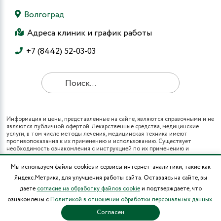
Волгоград
Адреса клиник и график работы
+7 (8442) 52-03-03
Информация и цены, представленные на сайте, являются справочными и не
являются публичной офертой. Лекарственные средства, медицинские
услуги, в том числе методы лечения, медицинская техника имеют
противопоказания к их применению и использованию. Существует
необходимость ознакомления с инструкцией по их применению и
получения консультации специалистов.
Все виды медицинских услуг вы также можете получить в рамках
Мы используем файлы cookies и сервисы интернет-аналитики, такие как
программы государственных гарантий бесплатного оказания гражданам
Яндекс.Метрика, для улучшения работы сайта. Оставаясь на сайте, вы
медицинской помощи и территориальных программ государственных
гарантий бесплатного оказания гражданам медицинской помощи (при
даете
согласие на обработку файлов cookie
и подтверждаете, что
наличии полиса ОМС в муниципальных поликлиниках города).
ознакомлены с
Политикой в отношении обработки персональных данных
.
* Цены на операции носят информационный характер и могут изменяться в
зависимости от сложности и использования расходных материалов.
Согласен