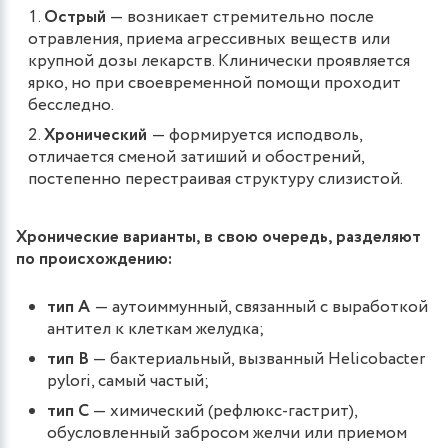
Острый
— возникает стремительно после
отравления, приема агрессивных веществ или
крупной дозы лекарств. Клинически проявляется
ярко, но при своевременной помощи проходит
бесследно.
Хронический
— формируется исподволь,
отличается сменой затиший и обострений,
постепенно перестраивая структуру слизистой.
Хронические варианты, в свою очередь, разделяют
по происхождению:
тип A
— аутоиммунный, связанный с выработкой
антител к клеткам желудка;
тип B
— бактериальный, вызванный Helicobacter
pylori, самый частый;
тип C
— химический (рефлюкс-гастрит),
обусловленный забросом желчи или приемом