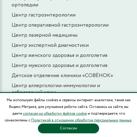
ортопедии
Центр гастроэнтерологии
Центр оперативной гастроэнтерологии
Центр лазерной медицины
Центр экспертной диагностики
Центр женского здоровья и долголетия
Центр мужского здоровья и долголетия
Детское отделение клиники «СОВЁНОК»
Центр аллергологии-иммунологии и
заболеваний кожи
Мы используем файлы cookies и сервисы интернет-аналитики, такие как
Центр диагностики и лечения сахарного
Яндекс.Метрика, для улучшения работы сайта. Оставаясь на сайте, вы
диабета
даете
согласие на обработку файлов cookie
и подтверждаете, что
Центр лечения акне
ознакомлены с
Политикой в отношении обработки персональных данных
.
Согласен
Центр флебологии и сердечно-сосудистых
заболеваний