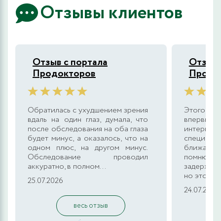
Отзывы клиентов
Отзыв с портала
Отзыв 
Продокторов
Продо
Обратилась с ухудшением зрения
Этого 
вдаль на один глаз, думала, что
впервые,
после обследования на оба глаза
интерн
будет минус, а оказалось, что на
специалис
одном плюс, на другом минус.
ближайшу
Обследование проводил
помню,
аккуратно, в полном...
задержкой
но это был
25.07.2026
24.07.2026
весь отзыв