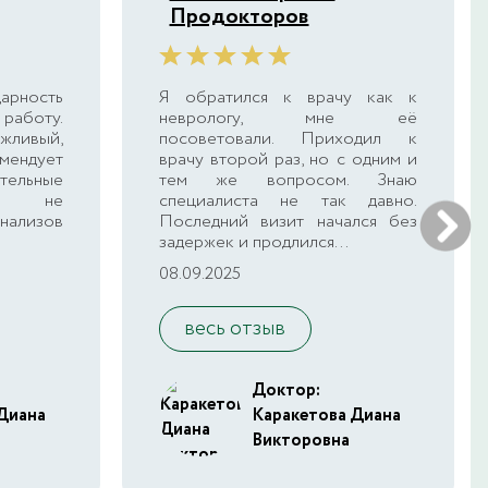
Продокторов
арность
Я обратился к врачу как к
работу.
неврологу, мне её
ливый,
посоветовали. Приходил к
омендует
врачу второй раз, но с одним и
льные
тем же вопросом. Знаю
гда не
специалиста не так давно.
нализов
Последний визит начался без
задержек и продлился...
08.09.2025
весь отзыв
Доктор:
Диана
Каракетова Диана
Викторовна