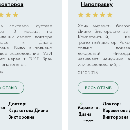
окторов
Напоправку
в локтевом суставе
Хочу выразить благод
коят 3 месяца, по
Диане Викторовне за 
ндации своего доктора
Компетентный, веж
тилась к Диане
грамотный доктор. Рек
овне. Было выполнено
только доказате
щее исследование: УЗИ
лекарства! Нико
ого нерва + ЭМГ. Врач
назначает ненужных а
нимательно...
или исследований,...
25
01.10.2025
ь отзыв
весь отзыв
Доктор:
Доктор:
Каракетова Диана
Каракетова 
Викторовна
Викторовна