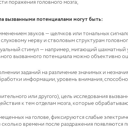
сти поражения головного мозга;
ла вызванными потенциалами могут быть:
именением звуков — щелчков или тональных сигнал
о слуховому нерву и стволовым структурам головног
зуальный стимул — например, мигающий шахматный у
ного вызванного потенциала можно объективно оце
лнении заданий на различение значимых и незначим
бработки информации, уровень внимания, способно
рительного или другого), цель исследования вызва
ействия к тем отделам мозга, которые обрабатываю
мещенных на голове, фиксируются слабые электрич
з сколько времени после раздражения появляются п