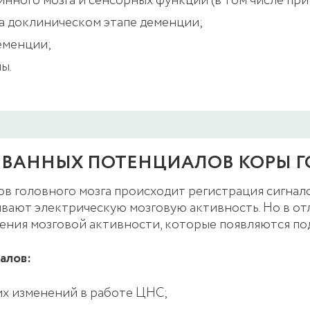
нного мозга и сенсорных функций (в том числе при
а доклиническом этапе деменции;
еменции;
ы.
ЗВАННЫХ ПОТЕНЦИАЛОВ КОРЫ Г
в головного мозга происходит регистрация сигнал
вают электрическую мозговую активность. Но в от
нения мозговой активности, которые появляются по
алов:
их изменений в работе ЦНС;