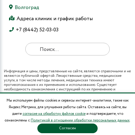
Волгоград
Адреса клиник и график работы
+7 (8442) 52-03-03
Информация и цены, представленные на сайте, являются справочными и не
являются публичной офертой. Лекарственные средства, медицинские
услуги, в том числе методы лечения, медицинская техника имеют
противопоказания к их применению и использованию. Существует
необходимость ознакомления с инструкцией по их применению и
получения консультации специалистов.
Все виды медицинских услуг вы также можете получить в рамках
Мы используем файлы cookies и сервисы интернет-аналитики, такие как
программы государственных гарантий бесплатного оказания гражданам
Яндекс.Метрика, для улучшения работы сайта. Оставаясь на сайте, вы
медицинской помощи и территориальных программ государственных
гарантий бесплатного оказания гражданам медицинской помощи (при
даете
согласие на обработку файлов cookie
и подтверждаете, что
наличии полиса ОМС в муниципальных поликлиниках города).
ознакомлены с
Политикой в отношении обработки персональных данных
.
* Цены на операции носят информационный характер и могут изменяться в
зависимости от сложности и использования расходных материалов.
Согласен