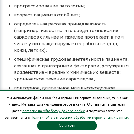
прогрессирование патологии;
возраст пациента от 60 лет;
определенная расовая принадлежность
(например, известно, что среди темнокожих
саркоидоз сильнее и тяжелее протекает, в том
числе у них чаще нарушается работа сердца,
кожи, легких);
специфическая трудовая деятельность пациента,
связанная с триггерными факторами, регулярным
воздействием вредных химических веществ;
хроническое течение саркоидоза;
повторное, длительное или высокодозное
применение глюкокортикостероидов,
Мы используем файлы cookies и сервисы интернет-аналитики, такие как
отсутствие эффективности их применения;
Яндекс.Метрика, для улучшения работы сайта. Оставаясь на сайте, вы
регулярные рецидивы болезни.
даете
согласие на обработку файлов cookie
и подтверждаете, что
ознакомлены с
Политикой в отношении обработки персональных данных
.
Согласен
Итак, течение и прогноз заболевания напрямую