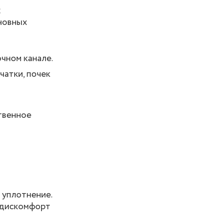
х
новных
чном канале.
чатки, почек
твенное
 уплотнение.
о дискомфорт