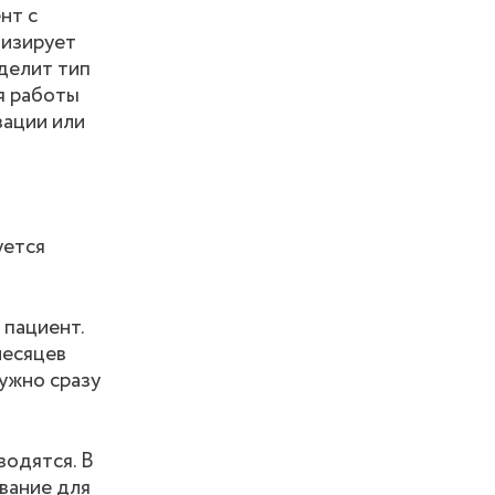
нт с
лизирует
еделит тип
я работы
зации или
уется
 пациент.
месяцев
ужно сразу
водятся. В
ование для