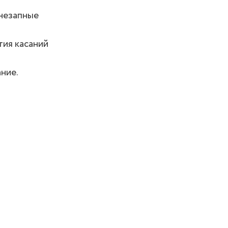
внезапные
тия касаний
ние.