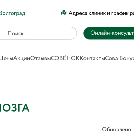
Волгоград
Адреса клиник и график 
Онлайн-консуль
Цены
Акции
Отзывы
СОВЁНОК
Контакты
Сова Бону
МОЗГА
Обновлено: 