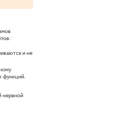
змов
пов:
иваются и не
ьному
х функций.
й нервной