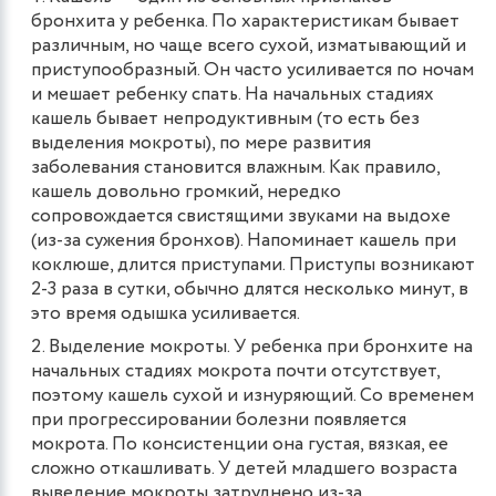
бронхита у ребенка. По характеристикам бывает
различным, но чаще всего сухой, изматывающий и
приступообразный. Он часто усиливается по ночам
и мешает ребенку спать. На начальных стадиях
кашель бывает непродуктивным (то есть без
выделения мокроты), по мере развития
заболевания становится влажным. Как правило,
кашель довольно громкий, нередко
сопровождается свистящими звуками на выдохе
(из-за сужения бронхов). Напоминает кашель при
коклюше, длится приступами. Приступы возникают
2-3 раза в сутки, обычно длятся несколько минут, в
это время одышка усиливается.
Выделение мокроты. У ребенка при бронхите на
начальных стадиях мокрота почти отсутствует,
поэтому кашель сухой и изнуряющий. Со временем
при прогрессировании болезни появляется
мокрота. По консистенции она густая, вязкая, ее
сложно откашливать. У детей младшего возраста
выведение мокроты затруднено из-за