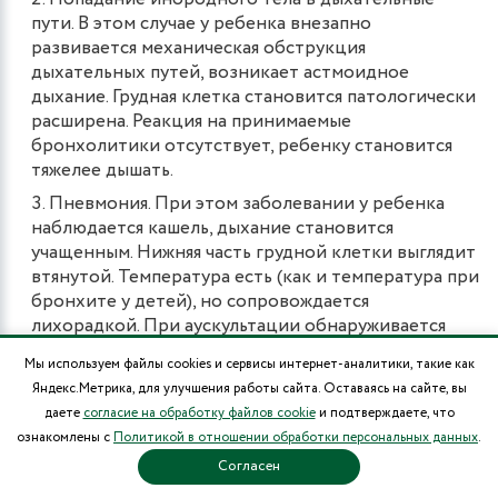
пути. В этом случае у ребенка внезапно
развивается механическая обструкция
дыхательных путей, возникает астмоидное
дыхание. Грудная клетка становится патологически
расширена. Реакция на принимаемые
бронхолитики отсутствует, ребенку становится
тяжелее дышать.
Пневмония. При этом заболевании у ребенка
наблюдается кашель, дыхание становится
учащенным. Нижняя часть грудной клетки выглядит
втянутой. Температура есть (как и температура при
бронхите у детей), но сопровождается
лихорадкой. При аускультации обнаруживается
ослабленное дыхание, сопровождаемое влажными
Мы используем файлы cookies и сервисы интернет-аналитики, такие как
хрипами. Крылья носа раздуваются. У
Яндекс.Метрика, для улучшения работы сайта. Оставаясь на сайте, вы
новорожденных детей и младенцев дыхание
даете
согласие на обработку файлов cookie
и подтверждаете, что
напоминает кряхтение.
ознакомлены с
Политикой в отношении обработки персональных данных
.
Согласен
ЛЕЧЕНИЕ