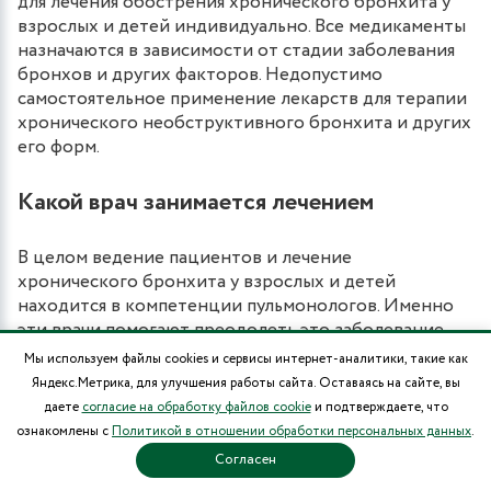
для лечения обострения хронического бронхита у
взрослых и детей индивидуально. Все медикаменты
назначаются в зависимости от стадии заболевания
бронхов и других факторов. Недопустимо
самостоятельное применение лекарств для терапии
хронического необструктивного бронхита и других
его форм.
Какой врач занимается лечением
В целом ведение пациентов и лечение
хронического бронхита у взрослых и детей
находится в компетенции пульмонологов. Именно
эти врачи помогают преодолеть это заболевание,
перевести его в состояние ремиссии и
Мы используем файлы cookies и сервисы интернет-аналитики, такие как
окончательно вылечить.
Яндекс.Метрика, для улучшения работы сайта. Оставаясь на сайте, вы
даете
согласие на обработку файлов cookie
и подтверждаете, что
В зависимости от наличия сопутствующих
ознакомлены с
Политикой в отношении обработки персональных данных
.
патологий, а также специфики болезни может
Согласен
потребоваться консультация отоларинголога,