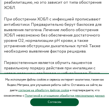
реабилитацию, но это зависит от типа обострения
ХОБЛ.
При обострении ХОБЛ с инфекцией прописывают
антибиотики. Предварительно берут бакпосев для
выявления патогена. Лечение любого обострения
ХОБЛ невозможно без обеспечения достаточного
уровня О2, нормализации рН крови, а также
устранения обструкции дыхательных путей. Также
необходимо выявление фактора рецидива.
Первостепенным является обучить пациентов
правильному порядку действия при ингаляции с
использованием спейсеров и небулайзеров. Также
необходимо рассказать о практиках самоконтроля и
Мы используем файлы cookies и сервисы интернет-аналитики, такие как
мерах неотложной помощи при приступе. Это
Яндекс.Метрика, для улучшения работы сайта. Оставаясь на сайте, вы
важные действия в терапии больных ХОБЛ.
даете
согласие на обработку файлов cookie
и подтверждаете, что
ознакомлены с
Политикой в отношении обработки персональных данных
.
На любой из стадий ХОБЛ рекомендованы
Согласен
специальные тренировки для того, чтобы легче