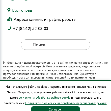
Волгоград
Адреса клиник и график работы
+7 (8442) 52-03-03
Информация и цены, представленные на сайте, являются справочными и не
являются публичной офертой. Лекарственные средства, медицинские
услуги, в том числе методы лечения, медицинская техника имеют
противопоказания к их применению и использованию. Существует
необходимость ознакомления с инструкцией по их применению и
получения консультации специалистов.
Все виды медицинских услуг вы также можете получить в рамках
Мы используем файлы cookies и сервисы интернет-аналитики, такие как
программы государственных гарантий бесплатного оказания гражданам
Яндекс.Метрика, для улучшения работы сайта. Оставаясь на сайте, вы
медицинской помощи и территориальных программ государственных
гарантий бесплатного оказания гражданам медицинской помощи (при
даете
согласие на обработку файлов cookie
и подтверждаете, что
наличии полиса ОМС в муниципальных поликлиниках города).
ознакомлены с
Политикой в отношении обработки персональных данных
.
* Цены на операции носят информационный характер и могут изменяться в
зависимости от сложности и использования расходных материалов.
Согласен