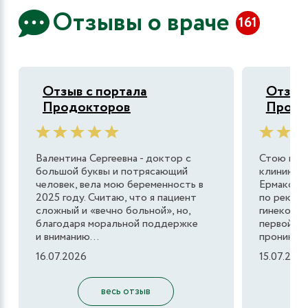
Отзывы о враче
161
Отзыв с портала
Отзыв 
Продокторов
Продо
Валентина Сергеевна - доктор с
Стою на у
большой буквы и потрясающий
клинике «
человек, вела мою беременность в
Ермаково
2025 году. Считаю, что я пациент
по рекоме
сложный и «вечно больной», но,
гинеколог
благодаря моральной поддержке
первой ми
и вниманию...
проникаеш
16.07.2026
15.07.202
весь отзыв