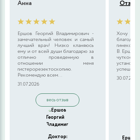
Анна
Отзыв 
Ершов Георгий Владимирович -
Хочу в
замечательный человек и самый
благода
лучший врач! Низко кланяюсь
гинеколог
ему и от всей души благодарю за
В. Ершову
отлично проведенную в
чуткое о
отношении меня
установк
гистерорезектоскопию.
успешно, д
Рекомендую всем...
30.07.2026
31.07.2026
весь отзыв
Доктор:
Ершов 