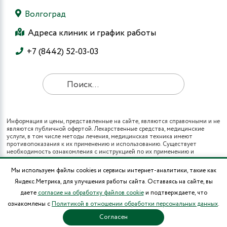
Волгоград
Адреса клиник и график работы
+7 (8442) 52-03-03
Информация и цены, представленные на сайте, являются справочными и не
являются публичной офертой. Лекарственные средства, медицинские
услуги, в том числе методы лечения, медицинская техника имеют
противопоказания к их применению и использованию. Существует
необходимость ознакомления с инструкцией по их применению и
получения консультации специалистов.
Все виды медицинских услуг вы также можете получить в рамках
Мы используем файлы cookies и сервисы интернет-аналитики, такие как
программы государственных гарантий бесплатного оказания гражданам
Яндекс.Метрика, для улучшения работы сайта. Оставаясь на сайте, вы
медицинской помощи и территориальных программ государственных
гарантий бесплатного оказания гражданам медицинской помощи (при
даете
согласие на обработку файлов cookie
и подтверждаете, что
наличии полиса ОМС в муниципальных поликлиниках города).
ознакомлены с
Политикой в отношении обработки персональных данных
.
* Цены на операции носят информационный характер и могут изменяться в
зависимости от сложности и использования расходных материалов.
Согласен