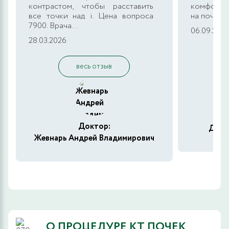
контрастом, чтобы расставить
комфортн
все точки над i. Цена вопроса
на почту, 
7900. Врача...
06.09.2025
28.03.2026
весь отзыв
Доктор:
Доди
Жевнарь Андрей Владимирович
О ПРОЦЕДУРЕ КТ ПОЧЕК