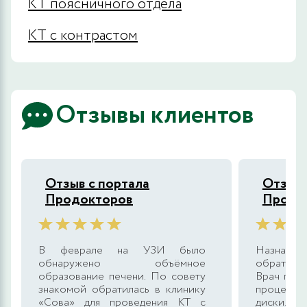
КТ поясничного отдела
КТ с контрастом
Отзывы клиентов
Отзыв с портала
Отзыв 
Продокторов
Продо
В феврале на УЗИ было
Назнач
обнаружено объёмное
обратила
образование печени. По совету
Врач попа
знакомой обратилась в клинику
процедур
«Сова» для проведения КТ с
диски. С