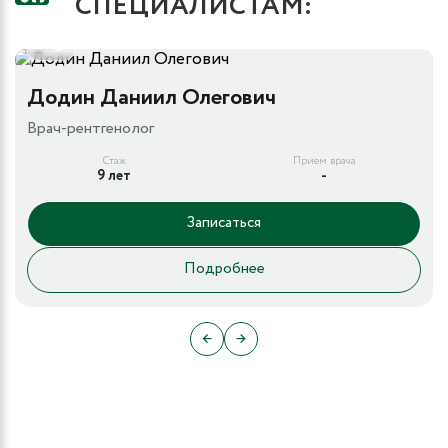
СПЕЦИАЛИСТАМ:
5
Додин Даниил Олегович
Врач-рентгенолог
Стаж
Прием врача
9 лет
-
Записаться
Подробнее
←
→