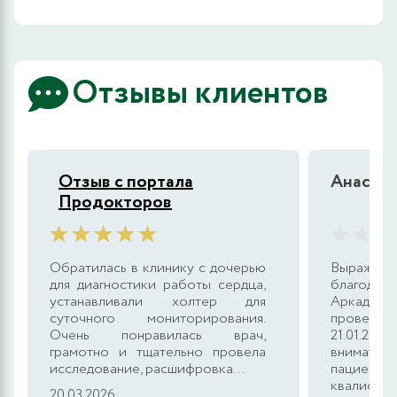
Отзывы клиентов
Отзыв с портала
Анастас
Продокторов
Обратилась в клинику с дочерью
Выраж
для диагностики работы сердца,
благодарн
устанавливали холтер для
Аркадьев
суточного мониторирования.
проведен
Очень понравилась врач,
21.01.20
грамотно и тщательно провела
внимате
исследование, расшифровка...
пацие
квалифика
20.03.2026