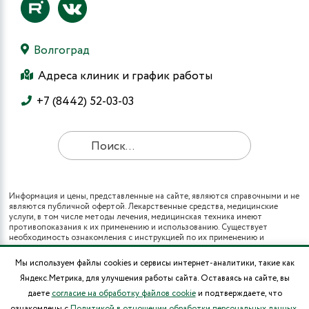
Волгоград
Адреса клиник и график работы
+7 (8442) 52-03-03
Информация и цены, представленные на сайте, являются справочными и не
являются публичной офертой. Лекарственные средства, медицинские
услуги, в том числе методы лечения, медицинская техника имеют
противопоказания к их применению и использованию. Существует
необходимость ознакомления с инструкцией по их применению и
получения консультации специалистов.
Все виды медицинских услуг вы также можете получить в рамках
Мы используем файлы cookies и сервисы интернет-аналитики, такие как
программы государственных гарантий бесплатного оказания гражданам
Яндекс.Метрика, для улучшения работы сайта. Оставаясь на сайте, вы
медицинской помощи и территориальных программ государственных
гарантий бесплатного оказания гражданам медицинской помощи (при
даете
согласие на обработку файлов cookie
и подтверждаете, что
наличии полиса ОМС в муниципальных поликлиниках города).
ознакомлены с
Политикой в отношении обработки персональных данных
.