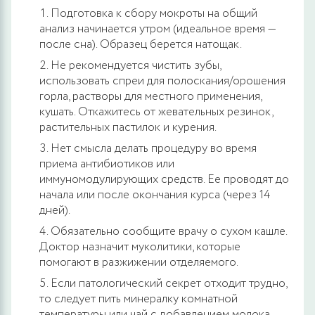
Подготовка к сбору мокроты на общий
анализ начинается утром (идеальное время —
после сна). Образец берется натощак.
Не рекомендуется чистить зубы,
использовать спреи для полоскания/орошения
горла, растворы для местного применения,
кушать. Откажитесь от жевательных резинок,
растительных пастилок и курения.
Нет смысла делать процедуру во время
приема антибиотиков или
иммуномодулирующих средств. Ее проводят до
начала или после окончания курса (через 14
дней).
Обязательно сообщите врачу о сухом кашле.
Доктор назначит муколитики, которые
помогают в разжижении отделяемого.
Если патологический секрет отходит трудно,
то следует пить минералку комнатной
температуры или чай с добавлением молока.