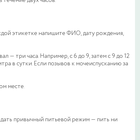
 течение двух часов.
аждой этикетке напишите ФИО, дату рождения,
― три часа. Например, с 6 до 9, затем с 9 до 12
итра в сутки. Если позывов к мочеиспусканию за
ом месте.
людать привычный питьевой режим ― пить ни