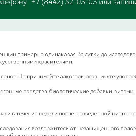
телефону
+7 (8442) 52-03-03
или запиш
женщин примерно одинаковая. За сутки до исследова
искусственными красителями.
леное. Не принимайте алкоголь, ограничьте употре
егонные средства, биологические добавки, витамин
 или в течение недели после проведенной цистоско
следования воздержитесь от незащищенного половог